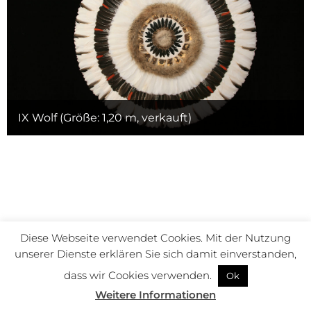
IX Wolf (Größe: 1,20 m, verkauft)
Diese Webseite verwendet Cookies. Mit der Nutzung
© Susanne Müller-Geiger – All Rights Reserved 2022
unserer Dienste erklären Sie sich damit einverstanden,
Kontakt
Impressum
Datenschutz
dass wir Cookies verwenden.
Ok
Weitere Informationen