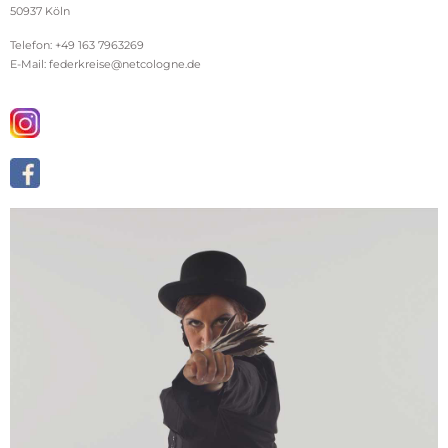
50937 Köln
Telefon: +49 163 7963269
E-Mail: federkreise@netcologne.de