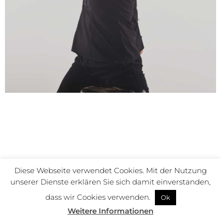
Diese Webseite verwendet Cookies. Mit der Nutzung
© Susanne Müller-Geiger – All Rights Reserved 2022
unserer Dienste erklären Sie sich damit einverstanden,
Kontakt
Impressum
Datenschutz
dass wir Cookies verwenden.
Ok
Weitere Informationen