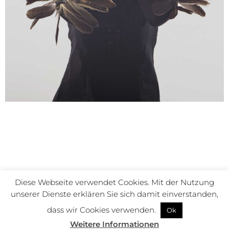
Diese Webseite verwendet Cookies. Mit der Nutzung
© Susanne Müller-Geiger – All Rights Reserved 2022
unserer Dienste erklären Sie sich damit einverstanden,
Kontakt
Impressum
Datenschutz
dass wir Cookies verwenden.
Ok
Weitere Informationen